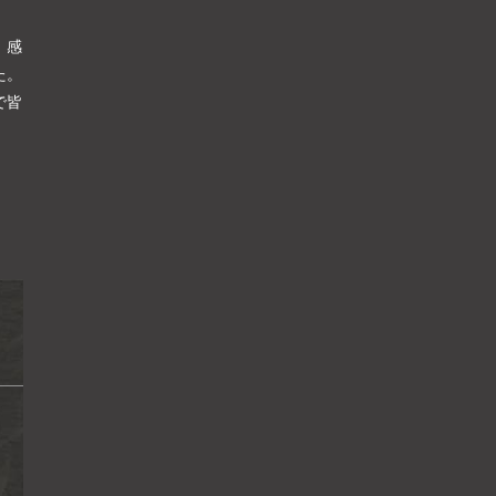
、感
た。
で皆