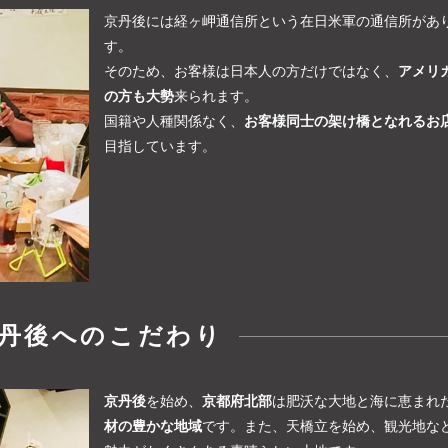
京丹後には経ヶ岬通信所という在日米軍の通信所があ
す。
そのため、お客様は日本人の方だけではなく、
アメリ
の方も大勢
来られます。
国籍や人種関係なく、
お客様同士の架け橋となれるお
目指しています。
丹後へのこだわり
京丹後
を始め、
京都府北部
は肥沃な大地と海に恵まれ
材の豊かな地域
です。また、天橋立を始め、観光地な