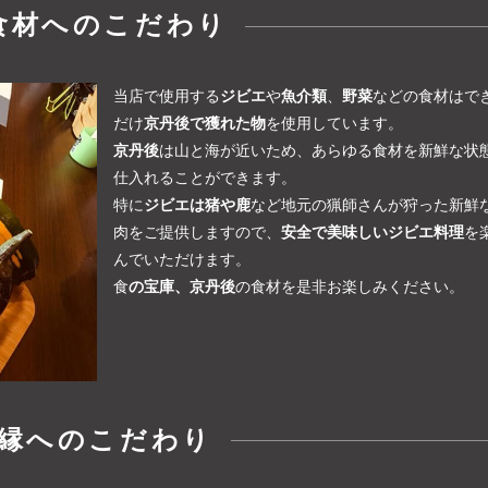
食材へのこだわり
当店で使用する
ジビエ
や
魚介類
、
野菜
などの食材はで
だけ
京丹後で獲れた物
を使用しています。
京丹後
は山と海が近いため、あらゆる食材を新鮮な状
仕入れることができます。
特に
ジビエは猪や鹿
など地元の猟師さんが狩った新鮮
肉をご提供しますので、
安全で美味しいジビエ料理
を
んでいただけます。
食
の宝庫、京丹後
の食材を是非お楽しみください。
縁へのこだわり